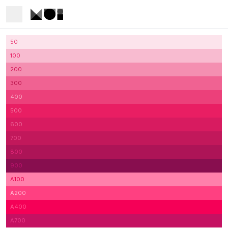
50
100
200
300
400
500
600
700
800
900
A100
A200
A400
A700