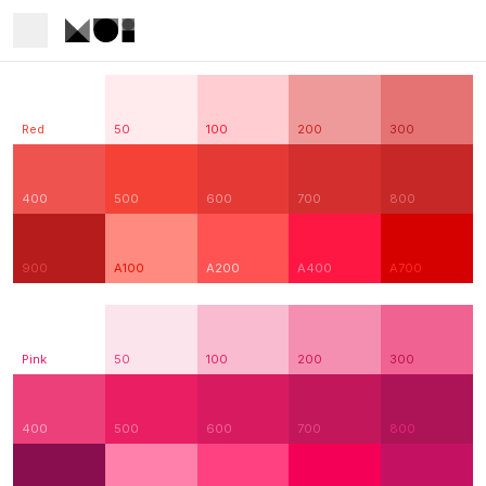
Red
50
100
200
300
400
500
600
700
800
900
A100
A200
A400
A700
Pink
50
100
200
300
400
500
600
700
800